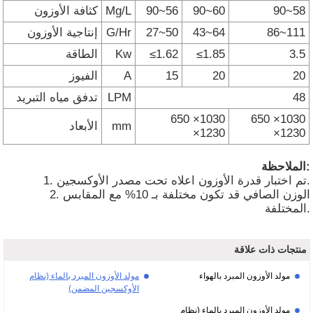
90~58
90~60
90~56
Mg/L
كثافة الأوزون
86~111
43~64
27~50
G/Hr
إنتاجية الأوزون
3.5
≤1.85
≤1.62
Kw
الطاقة
20
20
15
A
الفيوز
48
LPM
تدفق مياه التبريد
650 ×1030
650 ×1030
mm
الأبعاد
×1230
×1230
الملاحظة:
1. تم اختبار قدرة الأوزون اعلاه تحت مصدر الأوكسجين.
2. الوزن الصافي قد تكون مختلفة بـ 10% مع المقابس
المختلفة.
منتجات ذات علاقة
مولد الأوزون المبرد بالهواء
مولد الأوزون المبرد بالماء (نظام
الأوكسجين المضمن)
مولد الأوزون المبرد بالماء (نظام