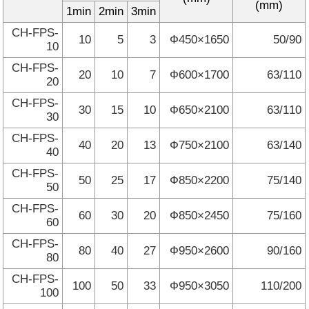
(mm)
1min
2min
3min
CH-FPS-
10
5
3
Ф450×1650
50/90
10
CH-FPS-
20
10
7
Ф600×1700
63/110
20
CH-FPS-
30
15
10
Ф650×2100
63/110
30
CH-FPS-
40
20
13
Ф750×2100
63/140
40
CH-FPS-
50
25
17
Ф850×2200
75/140
50
CH-FPS-
60
30
20
Ф850×2450
75/160
60
CH-FPS-
80
40
27
Ф950×2600
90/160
80
CH-FPS-
100
50
33
Ф950×3050
110/200
100