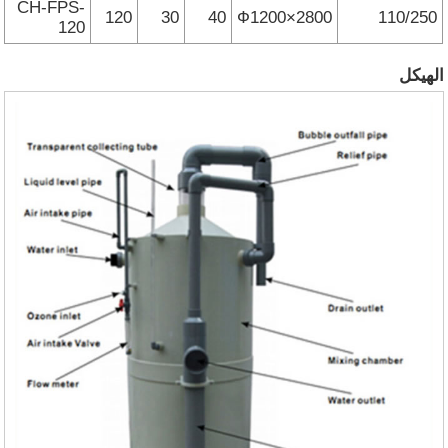
CH-FPS-
120
30
40
Ф1200×2800
110/250
120
الهيكل